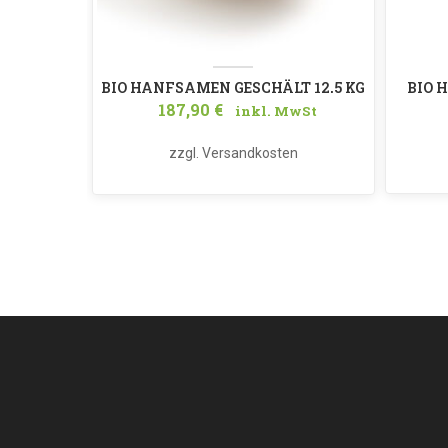
BIO HANFSAMEN GESCHÄLT 12,5 KG
BIO 
187,90
€
inkl. MwSt
DE-ÖKO-034
zzgl.
Versandkosten