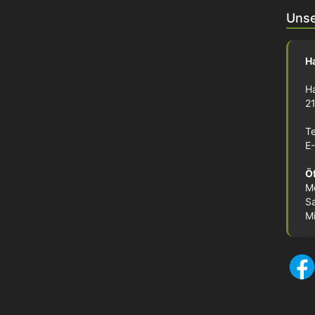
Unse
H
H
2
T
E
Ö
M
S
M