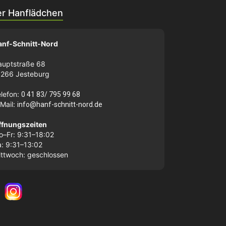
r Hanflädchen
anf-Schnitt-Nord
auptstraße 68
1266 Jesteburg
elefon:
0 41 83/ 795 99 68
-Mail:
info@hanf-schnitt-nord.de
ffnungszeiten
o–Fr: 9:31–18:02
a: 9:31–13:02
ittwoch: geschlossen