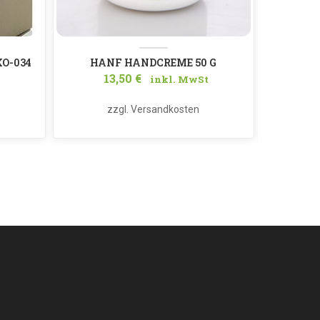
KO-034
HANF HANDCREME 50 G
BIO HAN
13,50
€
inkl. MwSt
zzgl.
Versandkosten