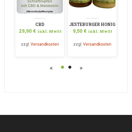
CBD
JESTEBURGER HONIG
BI
29,90
€
9,50
€
15,
inkl. MwSt
inkl. MwSt
SCHLAFTROPFEN
VOM HANFFELD
GES
CREMIG
zzgl.
Versandkosten
zzgl.
Versandkosten
zzg