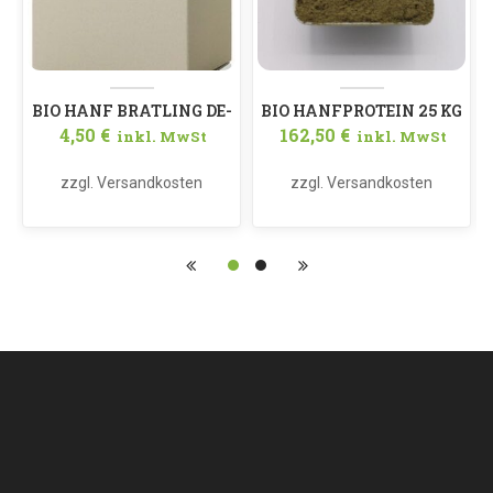
BIO HANF BRATLING DE-
BIO HANFPROTEIN 25 KG
4,50
€
162,50
€
inkl. MwSt
inkl. MwSt
ÖKO-034
DE-ÖKO-034 41,2 %
PROTEIN
zzgl.
Versandkosten
zzgl.
Versandkosten