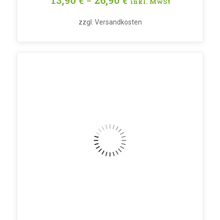
13,90
€
26,90
€
–
inkl. MwSt
zzgl.
Versandkosten